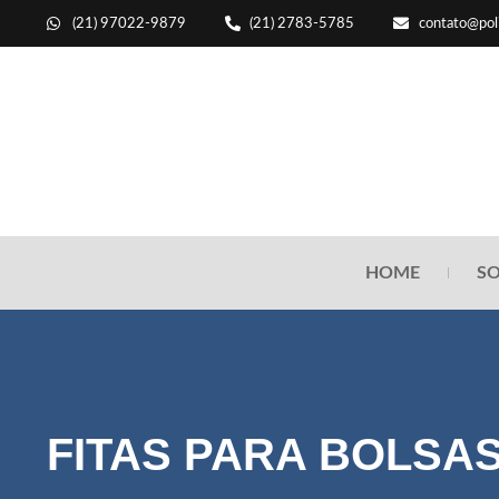
(21) 97022-9879
(21) 2783-5785
contato@poli
HOME
SO
FITAS PARA BOLSA