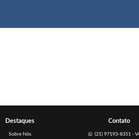
Destaques
Contato
Sobre Nós
(21) 97193-8351 - 